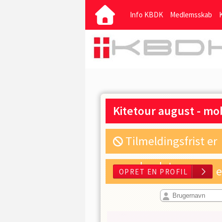
Info KBDK
Medlemsskab
Kitetour august - mo
Tilmeldingsfrist er
overskredet
e