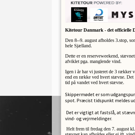
OPRET E
Kitetour Danmark - det officielle
Den 8--9. august
afholdes 3.stop, s
hele Sjælland.
Dette er en reserveweekend, stævnet 
afviklet pga. manglende vind.
Igen i år har vi justeret de 3 rækker v
end en række ved hvert stævne. Det g
tid på vandet ved hvert stævne.
Skippermødet er som udgangspunkt
spot. Præcist tidspunkt meldes ud
Det er vigtigt at fastslå, at stæv
vind- og vejrmeldinger.
Helt frem til fredag den 7. august kl
stævnet kan afholdes eller ej ift. vi