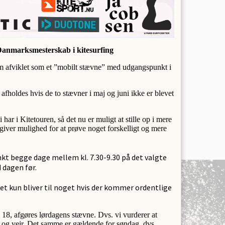
N PROFIL
 Danmarksmesterskab i kitesurfing
om afviklet som et ”mobilt stævne” med udgangspunkt i
afholdes hvis de to stævner i maj og juni ikke er blevet
i har i Kitetouren, så det nu er muligt at stille op i mere
iver mulighed for at prøve noget forskelligt og mere
 begge dage mellem kl. 7.30-9.30 på det valgte
 dagen før.
net kun bliver til noget hvis der kommer ordentlige
. 18, afgøres lørdagens stævne. Dvs. vi vurderer at
nd og vejr. Det samme er gældende for søndag, dvs.