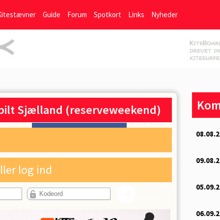
Kitestævner
Guide
Forum
Spotkort
Links
Nyheder
Kom
bilt Sjælland (reserveweekend)
Del på Facebook
ller log ind