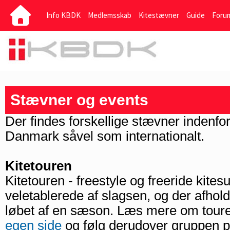
Info KBDK
Medlemsskab
Kitestævner
Guide
Foru
Stævner og events
Der findes forskellige stævner indenfor 
Danmark såvel som internationalt.
Kitetouren
Kitetouren - freestyle og freeride kites
veletablerede af slagsen, og der afhol
løbet af en sæson. Læs mere om tour
egen side
og følg derudover gruppen 