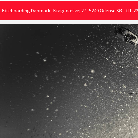
Kiteboarding Danmark Kragenæsvej 27 5240 Odense SØ tlf: 22