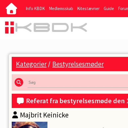
Info KBDK
Medlemsskab
Kitestævner
Guide
Foru
Kategorier
/
Bestyrelsesmøder
Referat fra bestyrelsesmøde den 
Majbrit Keinicke