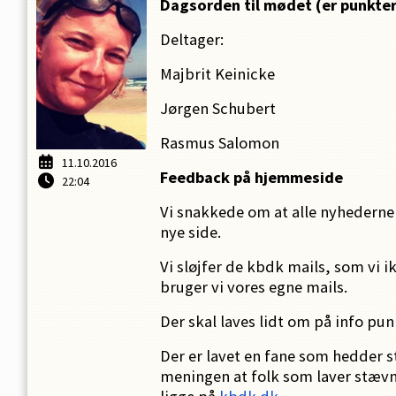
Dagsorden til mødet (er punkter
Deltager:
Majbrit Keinicke
Jørgen Schubert
Rasmus Salomon
11.10.2016
Feedback på hjemmeside
22:04
Vi snakkede om at alle nyhederne
nye side.
Vi sløjfer de kbdk mails, som vi 
bruger vi vores egne mails.
Der skal laves lidt om på info p
Der er lavet en fane som hedder s
meningen at folk som laver stævn