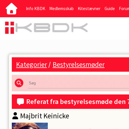
Info KBDK
Medlemsskab
Kitestævner
Guide
Foru
Kategorier
/
Bestyrelsesmøder
Referat fra bestyrelsesmøde den 
Majbrit Keinicke