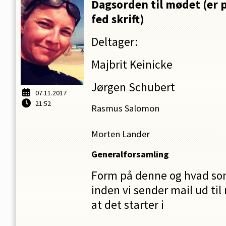
Dagsorden til mødet (er
fed skrift)
Deltager:
Majbrit Keinicke
Jørgen Schubert
07.11.2017
21:52
Rasmus Salomon
Morten Lander
Generalforsamling
Form på denne og hvad som
inden vi sender mail ud t
at det starter i