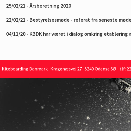
Kiteboarding Danmark Kragenæsvej 27 5240 Odense SØ tlf: 22