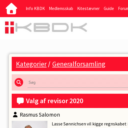
Info KBDK
Medlemsskab
Kitestævner
Guide
Foru
Kategorier
/
Generalforsamling
Valg af revisor 2020
Rasmus Salomon
Lasse Sønnichsen vil kigge regnskabet