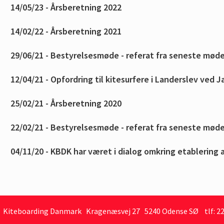
Kiteboarding Danmark Kragenæsvej 27 5240 Odense SØ tlf: 22