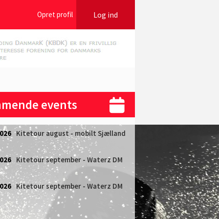
Opret profil
Log ind
mende events