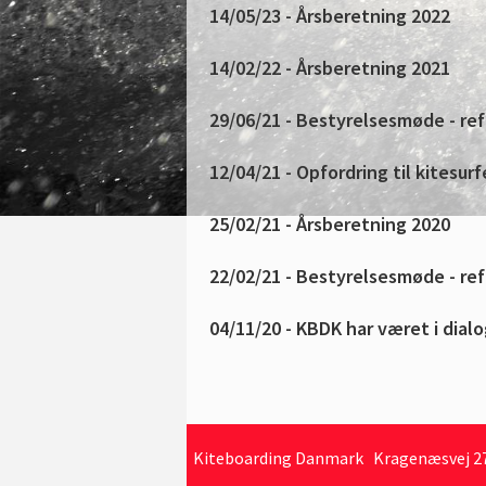
Kiteboarding Danmark Kragenæsvej 27