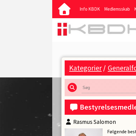
Info KBDK
Medlemsskab
Kategorier
/
Generalf
Bestyrelsesmedl
Rasmus Salomon
Følgende bes