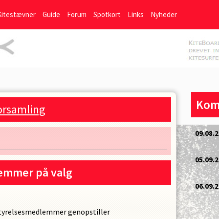
Kitestævner
Guide
Forum
Spotkort
Links
Nyheder
Kom
orsamling
emmer på valg
tyrelsesmedlemmer genopstiller