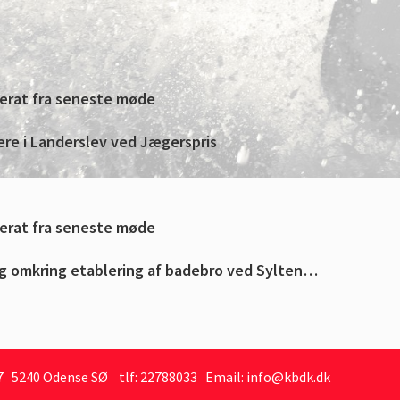
 5240 Odense SØ tlf: 22788033 Email: info@kbdk.dk