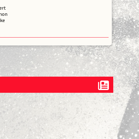
ert
mon
icke