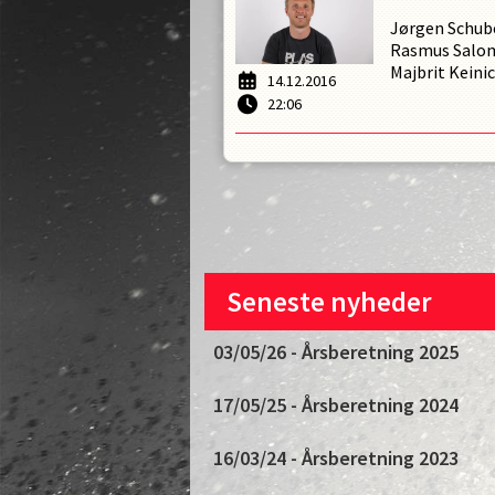
Jørgen Schub
Rasmus Salo
Majbrit Kein
14.12.2016
22:06
Seneste nyheder